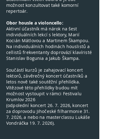
možnost konzultovat také komorní
repertoár.
Obor housle a violoncello:
Aktivní účastník má nárok na šest
individuálních lekcí s lektory, Marií
Kocián Mátlovou a Martinem Škampou.
Na individuálních hodinách houslistů a
cellistů frekventanty doprovází klavíristé
Stanislav Bogunia a Jakub Škampa.
​Součástí kurzů je zahajovací koncert
lektorů, závěrečný koncert účastníků a
letos nově také soutěžní přehlídka.
Vítězové této přehlídky budou mít
možnost vystoupit v rámci Festivalu
Krumlov 2026
(odpolední koncert
26. 7. 2026
, koncert
za doprovodu Jihočeské filharmonie
31.
7. 2026
, a nebo na masterclassu Lukáše
Vondráčka
19. 7. 2026)
.
​