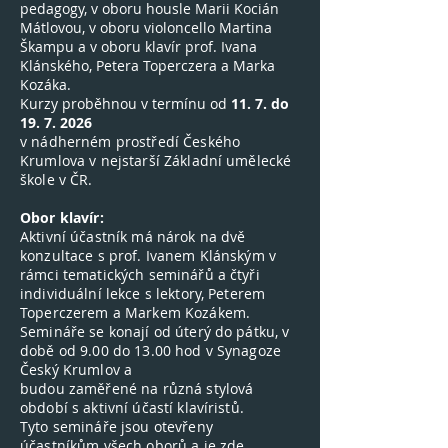
pedagogy, v oboru housle Marii Kocián
Mátlovou, v oboru violoncello Martina
Škampu a v oboru klavír prof. Ivana
Klánského, Petera Toperczera a Marka
Kozáka.
Kurzy proběhnou v termínu
od
11. 7. do
19. 7. 2026
v nádherném prostředí Českého
Krumlova v nejstarší Základní umělecké
škole v ČR.
Obor klavír:
Aktivní účastník má nárok na dvě
konzultace s prof. Ivanem Klánským v
rámci tematických seminářů a čtyři
individuální lekce s lektory, Peterem
Toperczerem a Markem Kozákem.
Semináře se konají od úterý do pátku, v
době od 9.00 do 13.00 hod v Synagoze
Český Krumlov a
budou zaměřené na různá stylová
období s aktivní účastí klavíristů.
Tyto semináře jsou otevřeny
účastníkům
všech oborů a je zde