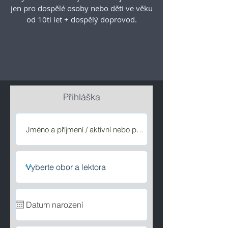
jen pro dospělé osoby nebo děti ve věku
od 10ti let + dospělý doprovod.
​
Přihláška