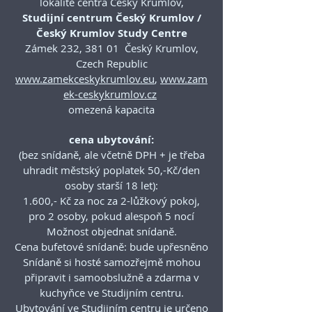
lokalitě centra Český Krumlov,
Studijní centrum Český Krumlov /
Český Krumlov Study Centre
Zámek 232, 381 01 Český Krumlov,
Czech Republic
www.zamekceskykrumlov.eu
,
www.zam
ek-ceskykrumlov.cz
omezená kapacita
cena ubytování:
(bez snídaně, ale včetně DPH + je třeba
uhradit městský poplatek 50,-Kč/den
osoby starší 18 let):
1.600,- Kč za noc za 2-lůžkový pokoj,
pro 2 osoby, pokud alespoň 5 nocí
Možnost objednat snídaně.
Cena bufetové snídaně: bude upřesněno
Snídaně si hosté samozřejmě mohou
připravit i samoobslužně a zdarma v
kuchyňce ve Studijním centru.
Ubytování ve Studijním centru je určeno