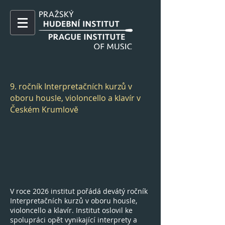
9. ročník Interpretačních kurzů v
oboru housle, violoncello a klavír v
Českém Krumlově
V roce 2026 institut pořádá devátý ročník
Interpretačních kurzů v oboru housle,
violoncello a klavír. Institut oslovil ke
spolupráci opět vynikající interprety a