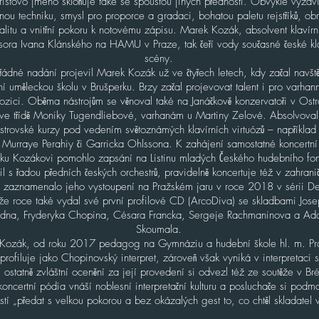
íristovo jméno skloňuje také se spoustou jiných předností. Obvykle vyzdv
ou techniku, smysl pro proporce a gradaci, bohatou paletu rejstříků, ob
alitu a vnitřní pokoru k notovému zápisu. Marek Kozák, absolvent klavírní
sora Ivana Klánského na HAMU v Praze, tak čeří vody současné české kla
scény.
ádné nadání projevil Marek Kozák už ve čtyřech letech, kdy začal navšt
í uměleckou školu v Brušperku. Brzy začal projevovat talent i pro varhann
zici. Oběma nástrojům se věnoval také na Janáčkově konzervatoři v Ostr
u ve třídě Moniky Tugendliebové, varhanám u Martiny Zelové. Absolvoval
istrovské kurzy pod vedením světoznámých klavírních virtuózů – napříkla
, Murraye Perahiy či Garricka Ohlssona. K zahájení samostatné koncertní 
ku Kozákovi pomohlo zapsání na Listinu mladých Českého hudebního fo
il s řadou předních českých orchestrů, pravidelně koncertuje též v zahranič
 zaznamenalo jeho vystoupení na Pražském jaru v roce 2018 v sérii De
že roce také vydal své první profilové CD (ArcoDiva) se skladbami Jos
dna, Fryderyka Chopina, Césara Francka, Sergeje Rachmaninova a A
Skoumala.
Kozák, od roku 2017 pedagog na Gymnáziu a hudební škole hl. m. Pr
 profiluje jako Chopinovský interpret, zároveň však vyniká v interpretaci
 ostatně zvláštní ocenění za její provedení si odvezl též ze soutěže v B
oncertní pódia vnáší noblesní interpretační kulturu a posluchače si podm
tí „předat s velkou pokorou a bez okázalých gest to, co chtěl skladatel vy