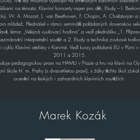
008). Měl též možnost vystoupit na Brněnských klavírních sobotách 
škami na témata: Klavírní koncerty nejen pro děti, Etudy – I. Berkovi
cký, W. A. Mozart, L. van Beethoven, F. Chopin, A. Chačaturjan a j
pro mládež. Přednášel v rámci seminářů pořádaných slovenskou sek
slavě, téma: „Veřejná vyučovací hodina“ a vedl přednášku „1. Přípra
ezinárodní interpretační soutěž a 2. Etudy a technika zvukové tvořivo
i cyklu Klavírní ateliéry v Karviné. Vedl kurzy pořádané EU v Plzni v
2011 a 2015.
yučuje pedagogickou praxi na HAMU v Praze a hru na klavír na G
ní škole hl. m. Prahy (s dvacetiletou praxí), s žáky těchto škol získ
ocenění na českých i zahraničních klavírních soutěžích.
Marek Kozák