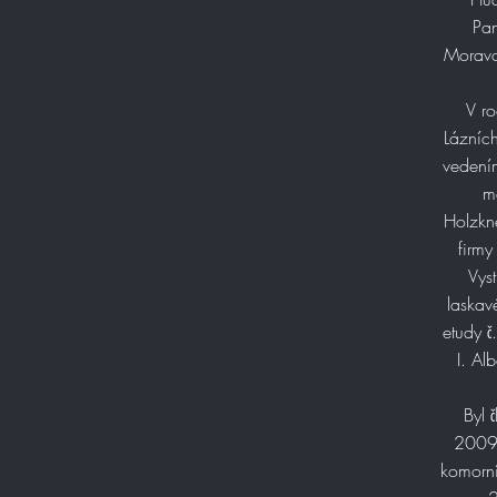
Pan
Moravc
V ro
Lázních
vedením
me
Holzkn
firmy
Vys
laskav
etudy č
I. Al
Byl 
2009,
komorní