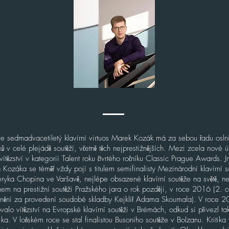
e sedmadvacetiletý klavírní virtuos Marek Kozák má za sebou řadu osln
ků v celé plejádě soutěží, včetně těch nejprestižnějších. Mezi zcela nové 
 vítězství v kategorii Talent roku čtvrtého ročníku Classic Prague Awards. 
Kozáka se téměř vždy pojí s titulem semifinalisty Mezinárodní klavírní s
eryka Chopina ve Varšavě, nejlépe obsazené klavírní soutěže na světě, n
hem na prestižní soutěži Pražského jara o rok později, v roce 2016 (2. 
nění za provedení soudobé skladby Kejklíř Adama Skoumala). V roce 
valo vítězství na Evropské klavírní soutěži v Brémách, odkud si přivezl t
ika. V loňském roce se stal finalistou Busoniho soutěže v Bolzanu. Kritika