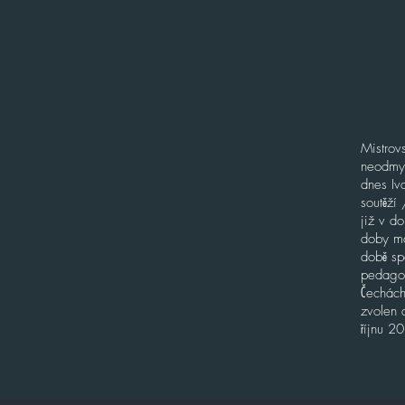
Mistrov
neodmysl
dnes Iv
soutěží
již v d
doby má
době sp
pedagog
Čechách
zvolen 
říjnu 2