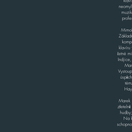
klav
neomyln
muzik
profe
Mimoř
Základn
kompo
klavír
četné m
Indjice
Mar
Vystoup
úspěch
tém
Hay
Marek 
zřetelně
hudby;
Na k
schopnos