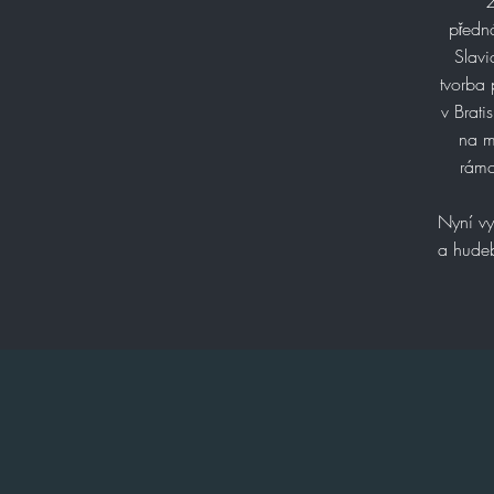
2
předná
Slavi
tvorba 
v Brati
na m
rámc
Nyní v
a hudeb