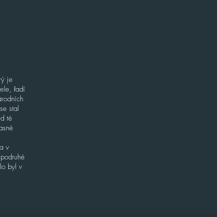
rý je
ele, řadí
árodních
se stal
d té
časné
a v
l podruhé
lo byl v