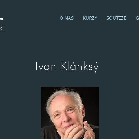
O NÁS
KURZY
SOUTĚŽE
G
Ivan Klánksý