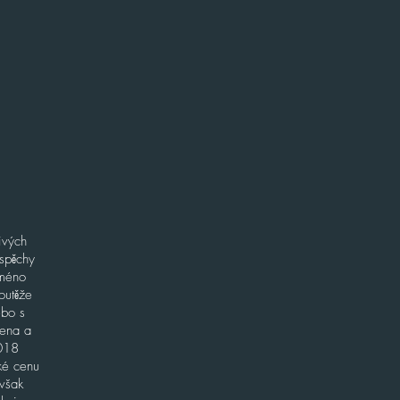
ivých
úspěchy
Jméno
outěže
ebo s
cena a
2018
aké cenu
 však