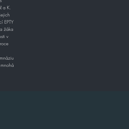
s
č a K.
ejich
cí EPTY
va žáka
sti v
 roce
ymnáziu
al mnohá