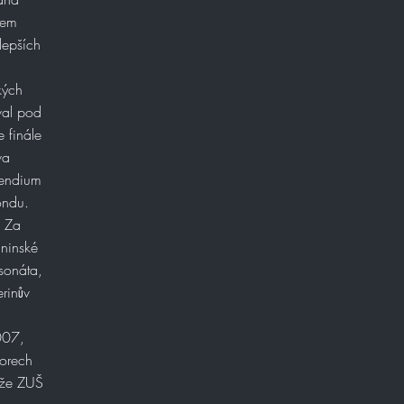
nem
lepších
kých
val pod
 finále
va
pendium
ondu.
. Za
aninské
 sonáta,
rinův
007,
orech
ěže ZUŠ