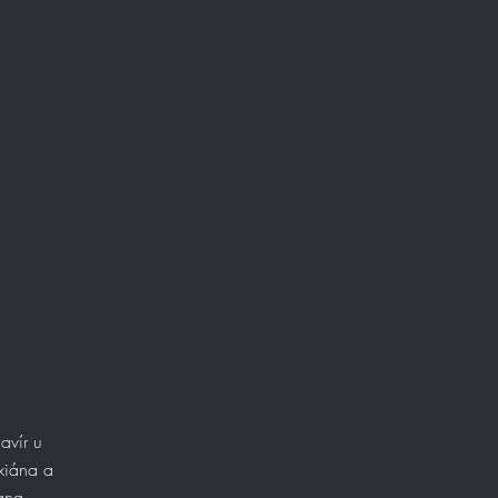
avír u
axiána a
Jana