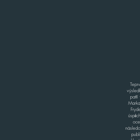
Teprv
výsled
patří
Marka 
Fryd
úspěc
oce
následo
publ