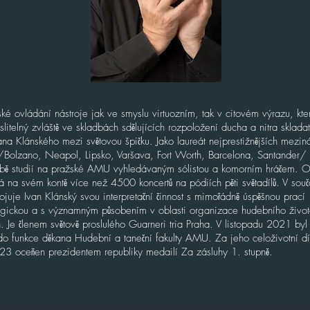
ské ovládání nástroje jak ve smyslu virtuozním, tak v citovém výrazu, kte
itelný zvláště ve skladbách sdělujících rozpoložení ducha a nitra skladat
ana Klánského mezi světovou špičku. Jako laureát nejprestižnějších mezin
 /Bolzano, Neapol, Lipsko, Varšava, Fort Worth, Barcelona, Santander/ 
obě studií na pražské AMU vyhledávaným sólistou a komorním hráčem. O
 na svém kontě více než 4500 koncertů na pódiích pěti světadílů. V sou
ojuje Ivan Klánský svou interpretační činnost s mimořádně úspěšnou prací
ickou a s významným působením v oblasti organizace hudebního život
. Je členem světově proslulého Guarneri tria Praha. V listopadu 2021 by
do funkce děkana Hudební a taneční fakulty AMU. Za jeho celoživotní dí
023 oceňen prezidentem republiky medailí Za zásluhy 1. stupně.