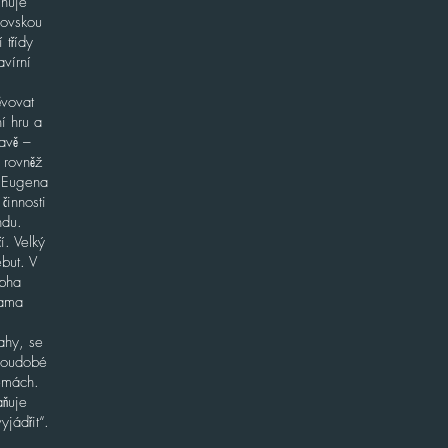
ihuje
rovskou
 třídy
vírní
ěvovat
í hru a
avě –
 rovněž
d Eugena
činnosti
ndu.
í. Velký
but. V
epha
dama
ahy, se
 soudobé
rémách.
aňuje
jádřit“.