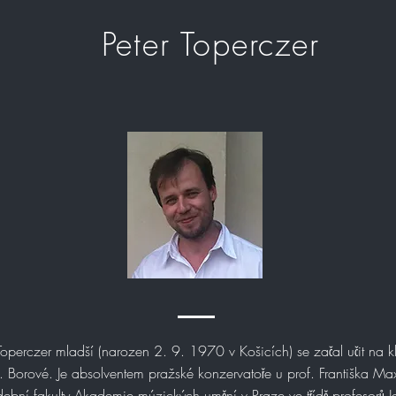
Peter Toperczer
Toperczer mladší (narozen 2. 9. 1970 v Košicích) se začal učit na kl
. Borové. Je absolventem pražské konzervatoře u prof. Františka M
ební fakulty Akademie múzických umění v Praze ve třídě profesorů 