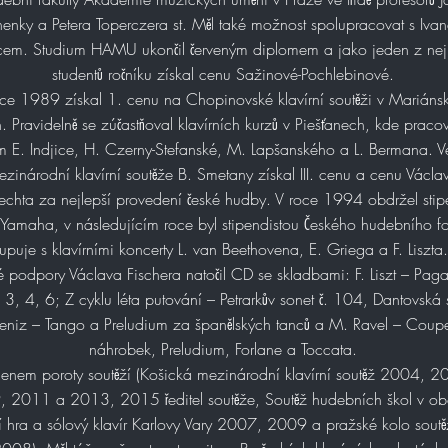
enky a Petera Toperczera st. Měl také možnost spolupracovat s Iva
em. Studium HAMU ukončil červeným diplomem a jako jeden z nej
studentů ročníku získal cenu Sažinové-Pochlebinové.
ce 1989 získal 1. cenu na Chopinovské klavírní soutěži v Mariáns
. Pravidelně se zúčastňoval klavírních kurzů v Piešťanech, kde praco
 E. Indjice, H. Czerny-Stefanské, M. Lapšanského a L. Bermana. Ve
zinárodní klavírní soutěže B. Smetany získal III. cenu a cenu Václa
echta za nejlepší provedení české hudby. V roce 1994 obdržel sti
 Yamaha, v následujícím roce byl stipendistou Českého hudebního f
tupuje s klavírními koncerty L. van Beethovena, E. Griega a F. Liszta
é podpory Václava Fischera natočil CD se skladbami: F. Liszt – Pag
. 3, 4, 6; Z cyklu léta putování – Petrarkův sonet č. 104, Dantovská
beniz – Tango a Preludium za španělských tanců a M. Ravel – Coupe
náhrobek, Preludium, Forlane a Toccata.
členem poroty soutěží (Košická mezinárodní klavírní soutěž 2004, 2
 2011 a 2013, 2015 ředitel soutěže, Soutěž hudebních škol v ob
 hra a sólový klavír Karlovy Vary 2007, 2009 a pražské kolo sout